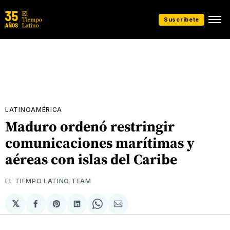
Suscríbete
LATINOAMÉRICA
Maduro ordenó restringir
comunicaciones marítimas y
aéreas con islas del Caribe
EL TIEMPO LATINO TEAM
𝕏
Compartir
Share
Compartir
Share
Compartir
en
on
en
on
via
Facebook
Pinterest
LinkedIn
WhatsApp
Email