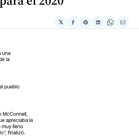
para el 2020
𝕏
Compartir
Share
Compartir
Share
Compa
en
on
en
on
via
Facebook
Pinterest
LinkedIn
WhatsApp
Email
n una
dé la
el pueblo
ch McConnell,
ue apreciaba la
o muy lleno
”, finalizó.