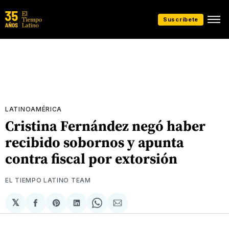
Suscríbete
LATINOAMÉRICA
Cristina Fernández negó haber
recibido sobornos y apunta
contra fiscal por extorsión
EL TIEMPO LATINO TEAM
𝕏
Compartir
Share
Compartir
Share
Compartir
en
on
en
on
via
Facebook
Pinterest
LinkedIn
WhatsApp
Email