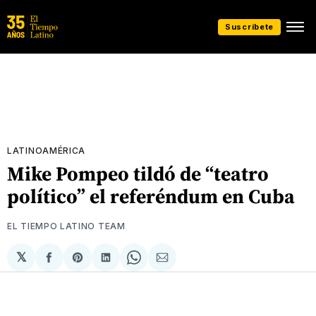
Suscríbete
LATINOAMÉRICA
Mike Pompeo tildó de “teatro
político” el referéndum en Cuba
EL TIEMPO LATINO TEAM
𝕏
Compartir
Share
Compartir
Share
Compartir
en
on
en
on
via
Facebook
Pinterest
LinkedIn
WhatsApp
Email