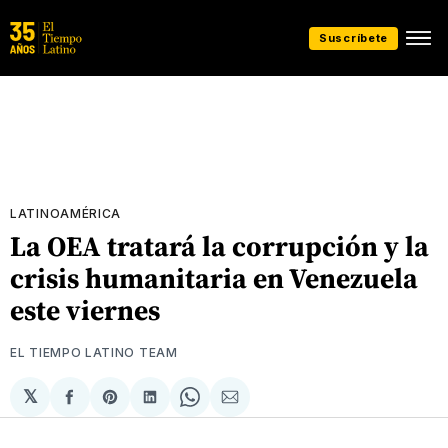
Suscríbete
LATINOAMÉRICA
La OEA tratará la corrupción y la
crisis humanitaria en Venezuela
este viernes
EL TIEMPO LATINO TEAM
𝕏
Compartir
Share
Compartir
Share
Compartir
en
on
en
on
via
Facebook
Pinterest
LinkedIn
WhatsApp
Email