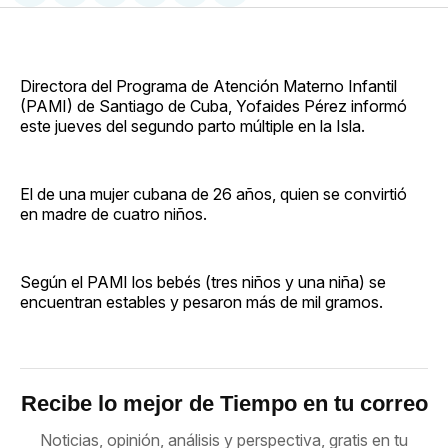
en
on
en
on
via
Facebook
Pinterest
LinkedIn
WhatsApp
Email
Directora del Programa de Atención Materno Infantil
(PAMI) de Santiago de Cuba, Yofaides Pérez informó
este jueves del segundo parto múltiple en la Isla.
El de una mujer cubana de 26 años, quien se convirtió
en madre de cuatro niños.
Según el PAMI los bebés (tres niños y una niña) se
encuentran estables y pesaron más de mil gramos.
Recibe lo mejor de Tiempo en tu correo
Noticias, opinión, análisis y perspectiva, gratis en tu