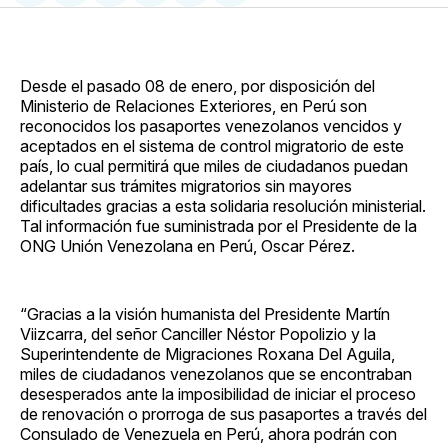
en
on
en
on
via
Facebook
Pinterest
LinkedIn
WhatsApp
Email
Desde el pasado 08 de enero, por disposición del
Ministerio de Relaciones Exteriores, en Perú son
reconocidos los pasaportes venezolanos vencidos y
aceptados en el sistema de control migratorio de este
país, lo cual permitirá que miles de ciudadanos puedan
adelantar sus trámites migratorios sin mayores
dificultades gracias a esta solidaria resolución ministerial.
Tal información fue suministrada por el Presidente de la
ONG Unión Venezolana en Perú, Oscar Pérez.
“Gracias a la visión humanista del Presidente Martín
Viizcarra, del señor Canciller Néstor Popolizio y la
Superintendente de Migraciones Roxana Del Aguila,
miles de ciudadanos venezolanos que se encontraban
desesperados ante la imposibilidad de iniciar el proceso
de renovación o prorroga de sus pasaportes a través del
Consulado de Venezuela en Perú, ahora podrán con