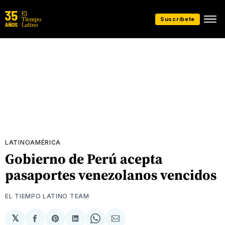
Suscríbete
LATINOAMÉRICA
Gobierno de Perú acepta
pasaportes venezolanos vencidos
EL TIEMPO LATINO TEAM
𝕏
Compartir
Share
Compartir
Share
Compartir