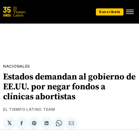
Suscríbete
NACIONALES
Estados demandan al gobierno de
EE.UU. por negar fondos a
clínicas abortistas
EL TIEMPO LATINO TEAM
𝕏
Compartir
Share
Compartir
Share
Compartir
en
on
en
on
via
Facebook
Pinterest
LinkedIn
WhatsApp
Email