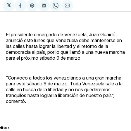
𝕏
Compartir
Share
Compartir
Share
Compartir
en
on
en
on
via
Facebook
Pinterest
LinkedIn
WhatsApp
Email
El presidente encargado de Venezuela, Juan Guaidó,
anunció este lunes que Venezuela debe mantenerse en
las calles hasta lograr la libertad y el retorno de la
democracia al país, por lo que llamó a una nueva marcha
para el próximo sábado 9 de marzo.
“Convoco a todos los venezolanos a una gran marcha
para este sábado 9 de marzo. Toda Venezuela sale a la
calle en busca de la libertad y no nos quedaremos
tranquilos hasta lograr la liberación de nuestro país”,
comentó.
itter