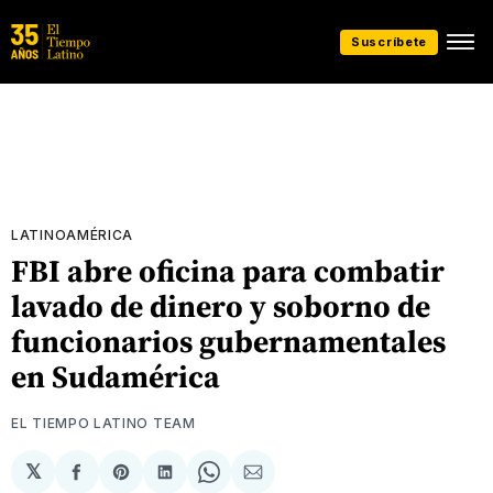
Suscríbete
LATINOAMÉRICA
FBI abre oficina para combatir
lavado de dinero y soborno de
funcionarios gubernamentales
en Sudamérica
EL TIEMPO LATINO TEAM
𝕏
Compartir
Share
Compartir
Share
Compartir