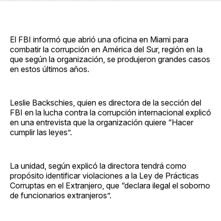
en
on
en
on
via
Facebook
Pinterest
LinkedIn
WhatsApp
Email
El FBI informó que abrió una oficina en Miami para
combatir la corrupción en América del Sur, región en la
que según la organización, se produjeron grandes casos
en estos últimos años.
Leslie Backschies, quien es directora de la sección del
FBI en la lucha contra la corrupción internacional explicó
en una entrevista que la organización quiere “Hacer
cumplir las leyes”.
La unidad, según explicó la directora tendrá como
propósito identificar violaciones a la Ley de Prácticas
Corruptas en el Extranjero, que “declara ilegal el soborno
de funcionarios extranjeros”.