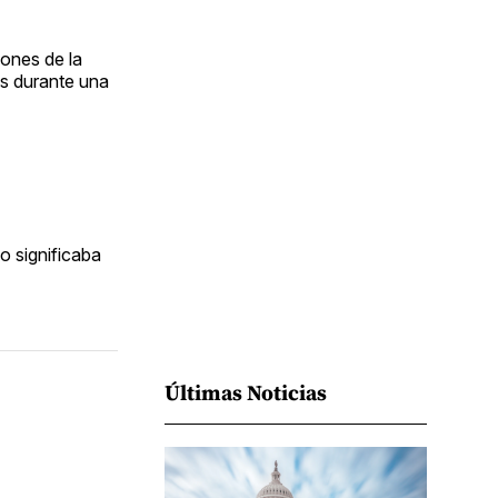
Facebook
Pinterest
LinkedIn
WhatsApp
Email
iones de la
as durante una
o significaba
Últimas Noticias