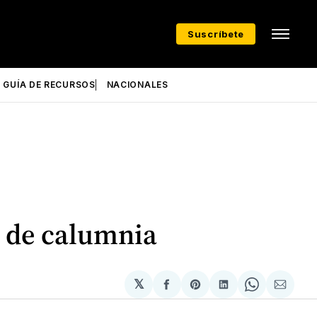
Suscríbete
GUÍA DE RECURSOS
NACIONALES
o de calumnia
𝕏
Compartir
Share
Compartir
Share
Compa
en
on
en
on
via