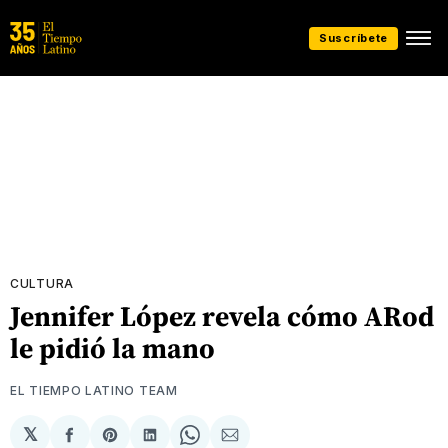
Suscríbete
CULTURA
Jennifer López revela cómo ARod
le pidió la mano
EL TIEMPO LATINO TEAM
𝕏
Compartir
Share
Compartir
Share
Compartir