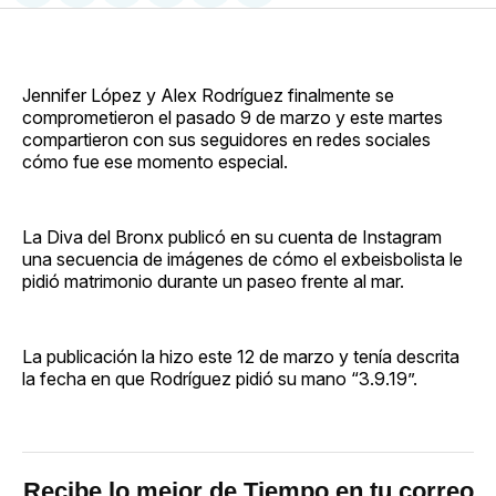
en
on
en
on
via
Facebook
Pinterest
LinkedIn
WhatsApp
Email
Jennifer López y Alex Rodríguez finalmente se
comprometieron el pasado 9 de marzo y este martes
compartieron con sus seguidores en redes sociales
cómo fue ese momento especial.
La Diva del Bronx publicó en su cuenta de Instagram
una secuencia de imágenes de cómo el exbeisbolista le
pidió matrimonio durante un paseo frente al mar.
La publicación la hizo este 12 de marzo y tenía descrita
la fecha en que Rodríguez pidió su mano “3.9.19”.
Recibe lo mejor de Tiempo en tu correo