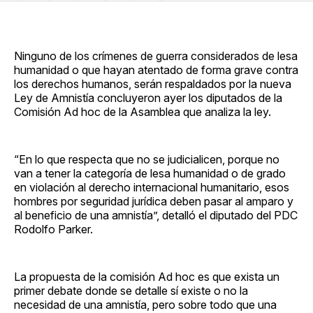
en
on
en
on
via
Facebook
Pinterest
LinkedIn
WhatsApp
Email
Ninguno de los crímenes de guerra considerados de lesa
humanidad o que hayan atentado de forma grave contra
los derechos humanos, serán respaldados por la nueva
Ley de Amnistía concluyeron ayer los diputados de la
Comisión Ad hoc de la Asamblea que analiza la ley.
“En lo que respecta que no se judicialicen, porque no
van a tener la categoría de lesa humanidad o de grado
en violación al derecho internacional humanitario, esos
hombres por seguridad jurídica deben pasar al amparo y
al beneficio de una amnistía”, detalló el diputado del PDC
Rodolfo Parker.
La propuesta de la comisión Ad hoc es que exista un
primer debate donde se detalle sí existe o no la
necesidad de una amnistía, pero sobre todo que una