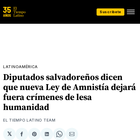
Suscríbete
LATINOAMÉRICA
Diputados salvadoreños dicen
que nueva Ley de Amnistía dejará
fuera crímenes de lesa
humanidad
EL TIEMPO LATINO TEAM
𝕏
Compartir
Share
Compartir
Share
Compartir