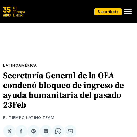
Suscríbete
LATINOAMÉRICA
Secretaría General de la OEA
condenó bloqueo de ingreso de
ayuda humanitaria del pasado
23Feb
EL TIEMPO LATINO TEAM
𝕏
Compartir
Share
Compartir
Share
Compartir