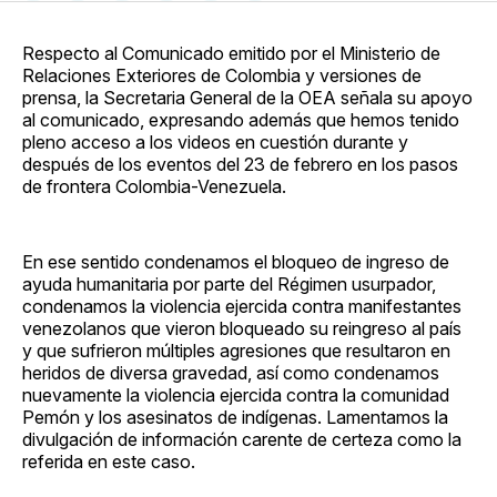
en
on
en
on
via
Facebook
Pinterest
LinkedIn
WhatsApp
Email
Respecto al Comunicado emitido por el Ministerio de
Relaciones Exteriores de Colombia y versiones de
prensa, la Secretaria General de la OEA señala su apoyo
al comunicado, expresando además que hemos tenido
pleno acceso a los videos en cuestión durante y
después de los eventos del 23 de febrero en los pasos
de frontera Colombia-Venezuela.
En ese sentido condenamos el bloqueo de ingreso de
ayuda humanitaria por parte del Régimen usurpador,
condenamos la violencia ejercida contra manifestantes
venezolanos que vieron bloqueado su reingreso al país
y que sufrieron múltiples agresiones que resultaron en
heridos de diversa gravedad, así como condenamos
nuevamente la violencia ejercida contra la comunidad
Pemón y los asesinatos de indígenas. Lamentamos la
divulgación de información carente de certeza como la
referida en este caso.