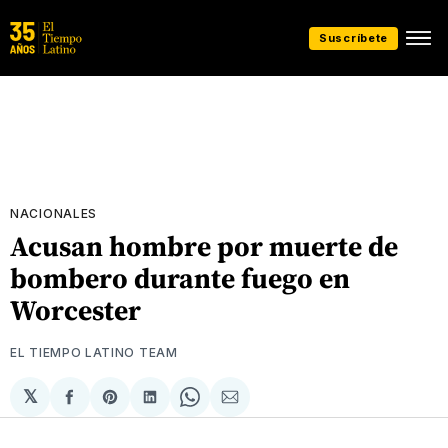
Suscríbete
NACIONALES
Acusan hombre por muerte de
bombero durante fuego en
Worcester
EL TIEMPO LATINO TEAM
𝕏
Compartir
Share
Compartir
Share
Compartir
en
on
en
on
via
Facebook
Pinterest
LinkedIn
WhatsApp
Email