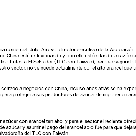
ra comercial, Julio Arroyo, director ejecutivo de la Asociació
ue China esté reflexionando y con ello están dando la razón 
ndido frutos a El Salvador (TLC con Taiwán), pero en segundo 
tro sector, no se puede actualmente por el alto arancel que t
cerrado a negocios con China, incluso años atrás se ha expo
n para proteger a sus productores de azúcar de imponer un ar
zúcar con arancel tan alto, y para el sector el reciente ofrec
 azúcar y asumir el pago del arancel solo fue para que dejara
 salvadoreña del TLC con Taiwán.