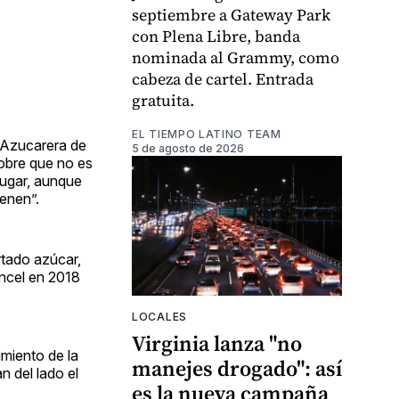
septiembre a Gateway Park
con Plena Libre, banda
nominada al Grammy, como
cabeza de cartel. Entrada
gratuita.
EL TIEMPO LATINO TEAM
n Azucarera de
5 de agosto de 2026
sobre que no es
lugar, aunque
ienen”.
rtado azúcar,
ancel en 2018
LOCALES
Virginia lanza "no
imiento de la
manejes drogado": así
n del lado el
es la nueva campaña