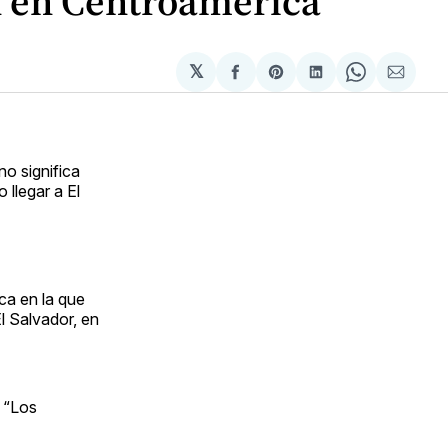
n en Centroamérica
𝕏
Compartir
Share
Compartir
Share
Compa
en
on
en
on
via
Facebook
Pinterest
LinkedIn
WhatsApp
Email
no significa
 llegar a El
ca en la que
l Salvador, en
 “Los