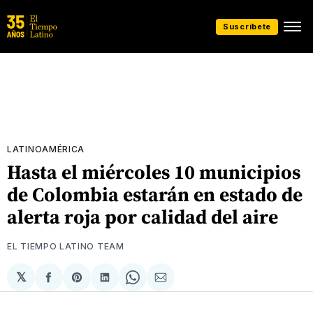
Suscríbete
LATINOAMÉRICA
Hasta el miércoles 10 municipios
de Colombia estarán en estado de
alerta roja por calidad del aire
EL TIEMPO LATINO TEAM
𝕏
Compartir
Share
Compartir
Share
Compartir
en
on
en
on
via
Facebook
Pinterest
LinkedIn
WhatsApp
Email