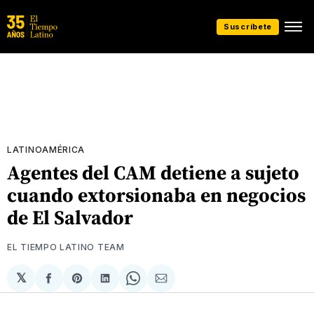
Suscríbete
LATINOAMÉRICA
Agentes del CAM detiene a sujeto
cuando extorsionaba en negocios
de El Salvador
EL TIEMPO LATINO TEAM
𝕏
Compartir
Share
Compartir
Share
Compartir
en
on
en
on
via
Facebook
Pinterest
LinkedIn
WhatsApp
Email