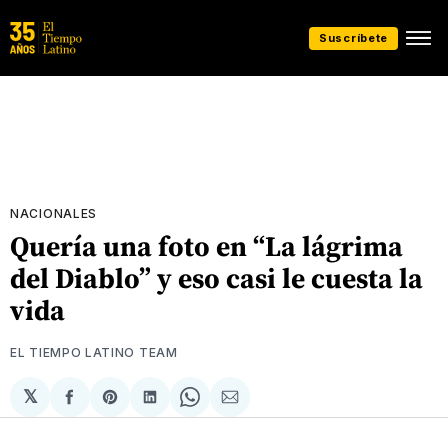
Suscríbete
NACIONALES
Quería una foto en “La lágrima
del Diablo” y eso casi le cuesta la
vida
EL TIEMPO LATINO TEAM
𝕏
Compartir
Share
Compartir
Share
Compartir
en
on
en
on
via
Facebook
Pinterest
LinkedIn
WhatsApp
Email