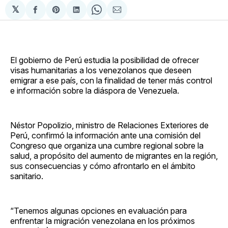
𝕏
Compartir
Share
Compartir
Share
Compartir
en
on
en
on
via
Facebook
Pinterest
LinkedIn
WhatsApp
Email
El gobierno de Perú estudia la posibilidad de ofrecer
visas humanitarias a los venezolanos que deseen
emigrar a ese país, con la finalidad de tener más control
e información sobre la diáspora de Venezuela.
Néstor Popolizio, ministro de Relaciones Exteriores de
Perú, confirmó la información ante una comisión del
Congreso que organiza una cumbre regional sobre la
salud, a propósito del aumento de migrantes en la región,
sus consecuencias y cómo afrontarlo en el ámbito
sanitario.
“Tenemos algunas opciones en evaluación para
enfrentar la migración venezolana en los próximos