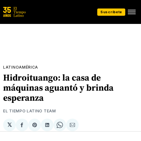
Suscríbete
LATINOAMÉRICA
Hidroituango: la casa de
máquinas aguantó y brinda
esperanza
EL TIEMPO LATINO TEAM
𝕏
Compartir
Share
Compartir
Share
Compartir
en
on
en
on
via
Facebook
Pinterest
LinkedIn
WhatsApp
Email