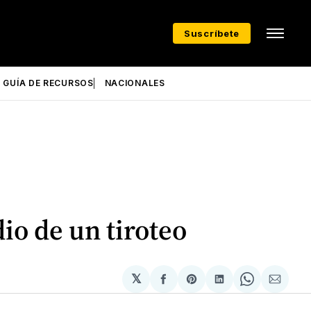
Suscríbete
GUÍA DE RECURSOS
NACIONALES
io de un tiroteo
𝕏
Compartir
Share
Compartir
Share
Compa
en
on
en
on
via