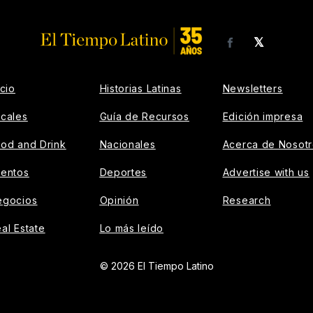
𝕏
Facebook
icio
Historias Latinas
Newsletters
cales
Guía de Recursos
Edición impresa
od and Drink
Nacionales
Acerca de Nosot
ventos
Deportes
Advertise with us
egocios
Opinión
Research
al Estate
Lo más leído
© 2026 El Tiempo Latino
AD CONTAINER --}}