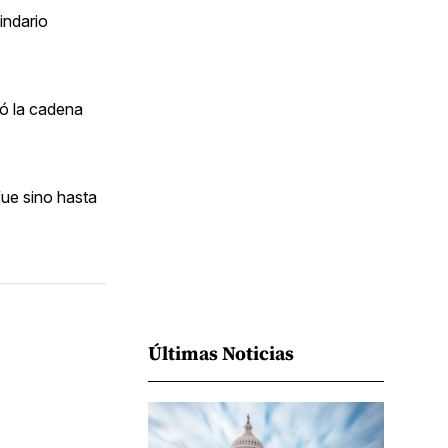
Facebook
Pinterest
LinkedIn
WhatsApp
Email
indario
mó la cadena
fue sino hasta
Últimas Noticias