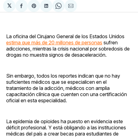
𝕏
Compartir
Share
Compartir
Share
Compartir
en
on
en
on
via
Facebook
Pinterest
LinkedIn
WhatsApp
Email
La oficina del Cirujano General de los Estados Unidos
estima que más de 20 millones de personas
sufren
adicciones, mientras la crisis nacional por sobredosis de
drogas no muestra signos de desaceleración.
Sin embargo, todos los reportes indican que no hay
suficientes médicos que se especialicen en el
tratamiento de la adicción, médicos con amplia
capacitación clínica que cuenten con una certificación
oficial en esta especialidad.
La epidemia de opioides ha puesto en evidencia este
déficit profesional. Y está obligando a las instituciones
médicas del país a crear becas para estudiantes de