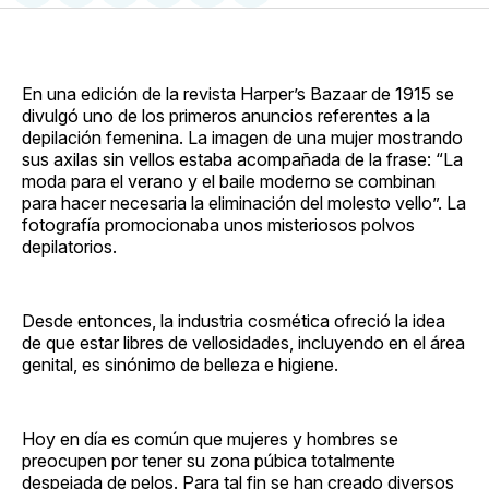
en
on
en
on
via
Facebook
Pinterest
LinkedIn
WhatsApp
Email
En una edición de la revista Harper’s Bazaar de 1915 se
divulgó uno de los primeros anuncios referentes a la
depilación femenina. La imagen de una mujer mostrando
sus axilas sin vellos estaba acompañada de la frase: “La
moda para el verano y el baile moderno se combinan
para hacer necesaria la eliminación del molesto vello”. La
fotografía promocionaba unos misteriosos polvos
depilatorios.
Desde entonces, la industria cosmética ofreció la idea
de que estar libres de vellosidades, incluyendo en el área
genital, es sinónimo de belleza e higiene.
Hoy en día es común que mujeres y hombres se
preocupen por tener su zona púbica totalmente
despejada de pelos. Para tal fin se han creado diversos