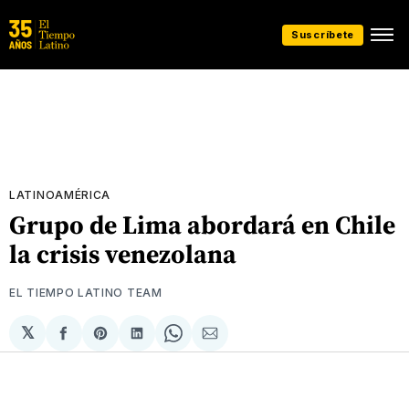
Suscríbete
LATINOAMÉRICA
Grupo de Lima abordará en Chile
la crisis venezolana
EL TIEMPO LATINO TEAM
𝕏
Compartir
Share
Compartir
Share
Compartir
en
on
en
on
via
Facebook
Pinterest
LinkedIn
WhatsApp
Email