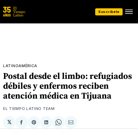
Suscríbete
LATINOAMÉRICA
Postal desde el limbo: refugiados
débiles y enfermos reciben
atención médica en Tijuana
EL TIEMPO LATINO TEAM
𝕏
Compartir
Share
Compartir
Share
Compartir
en
on
en
on
via
Facebook
Pinterest
LinkedIn
WhatsApp
Email