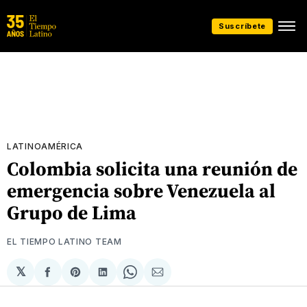
Suscríbete
LATINOAMÉRICA
Colombia solicita una reunión de
emergencia sobre Venezuela al
Grupo de Lima
EL TIEMPO LATINO TEAM
𝕏
Compartir
Share
Compartir
Share
Compartir
en
on
en
on
via
Facebook
Pinterest
LinkedIn
WhatsApp
Email