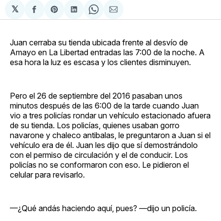
𝕏
Compartir
Share
Compartir
Share
Compartir
en
on
en
on
via
Facebook
Pinterest
LinkedIn
WhatsApp
Email
Juan cerraba su tienda ubicada frente al desvío de
Amayo en La Libertad entradas las 7:00 de la noche. A
esa hora la luz es escasa y los clientes disminuyen.
Pero el 26 de septiembre del 2016 pasaban unos
minutos después de las 6:00 de la tarde cuando Juan
vio a tres policías rondar un vehículo estacionado afuera
de su tienda. Los policías, quienes usaban gorro
navarone y chaleco antibalas, le preguntaron a Juan si el
vehículo era de él. Juan les dijo que sí demostrándolo
con el permiso de circulación y el de conducir. Los
policías no se conformaron con eso. Le pidieron el
celular para revisarlo.
—¿Qué andás haciendo aquí, pues? —dijo un policía.