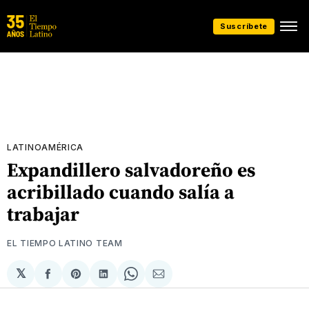
Suscríbete
LATINOAMÉRICA
Expandillero salvadoreño es
acribillado cuando salía a
trabajar
EL TIEMPO LATINO TEAM
𝕏
Compartir
Share
Compartir
Share
Compartir
en
on
en
on
via
Facebook
Pinterest
LinkedIn
WhatsApp
Email