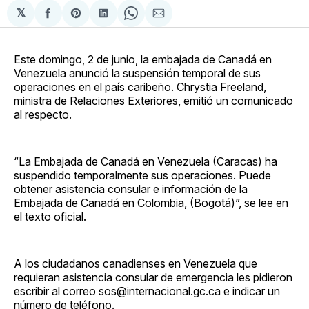
𝕏
Compartir
Share
Compartir
Share
Compartir
en
on
en
on
via
Facebook
Pinterest
LinkedIn
WhatsApp
Email
Este domingo, 2 de junio, la embajada de Canadá en
Venezuela anunció la suspensión temporal de sus
operaciones en el país caribeño. Chrystia Freeland,
ministra de Relaciones Exteriores, emitió un comunicado
al respecto.
“La Embajada de Canadá en Venezuela (Caracas) ha
suspendido temporalmente sus operaciones. Puede
obtener asistencia consular e información de la
Embajada de Canadá en Colombia, (Bogotá)”, se lee en
el texto oficial.
A los ciudadanos canadienses en Venezuela que
requieran asistencia consular de emergencia les pidieron
escribir al correo
sos@internacional.gc.ca
e indicar un
número de teléfono.