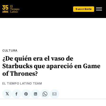
Suscríbete
CULTURA
¿De quién era el vaso de
Starbucks que apareció en Game
of Thrones?
EL TIEMPO LATINO TEAM
𝕏
Compartir
Share
Compartir
Share
Compartir
en
on
en
on
via
Facebook
Pinterest
LinkedIn
WhatsApp
Email