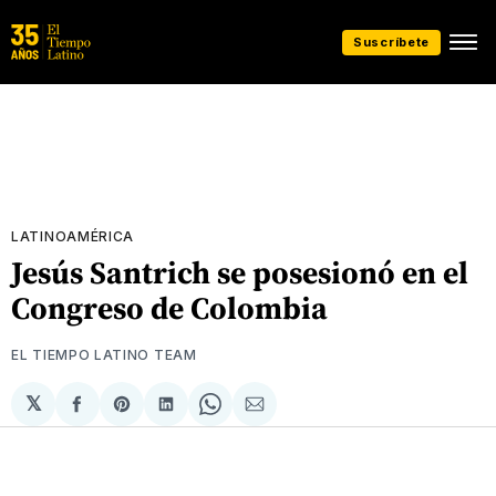
Suscríbete
LATINOAMÉRICA
Jesús Santrich se posesionó en el
Congreso de Colombia
EL TIEMPO LATINO TEAM
𝕏
Compartir
Share
Compartir
Share
Compartir
en
on
en
on
via
Facebook
Pinterest
LinkedIn
WhatsApp
Email