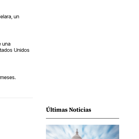
Facebook
Pinterest
LinkedIn
WhatsApp
Email
elara, un
e una
Estados Unidos
o meses.
Últimas Noticias