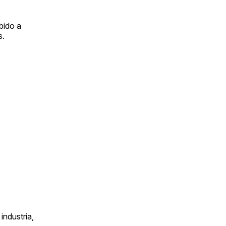
bido a
s.
industria,