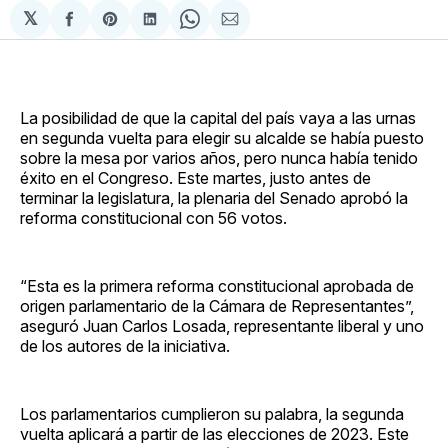
𝕏
Compartir
Share
Compartir
Share
Compartir
en
on
en
on
via
Facebook
Pinterest
LinkedIn
WhatsApp
Email
La posibilidad de que la capital del país vaya a las urnas
en segunda vuelta para elegir su alcalde se había puesto
sobre la mesa por varios años, pero nunca había tenido
éxito en el Congreso. Este martes, justo antes de
terminar la legislatura, la plenaria del Senado aprobó la
reforma constitucional con 56 votos.
“Esta es la primera reforma constitucional aprobada de
origen parlamentario de la Cámara de Representantes”,
aseguró Juan Carlos Losada, representante liberal y uno
de los autores de la iniciativa.
Los parlamentarios cumplieron su palabra, la segunda
vuelta aplicará a partir de las elecciones de 2023. Este