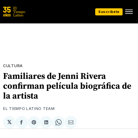
Suscríbete
CULTURA
Familiares de Jenni Rivera
confirman película biográfica de
la artista
EL TIEMPO LATINO TEAM
𝕏
Compartir
Share
Compartir
Share
Compartir
en
on
en
on
via
Facebook
Pinterest
LinkedIn
WhatsApp
Email