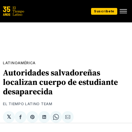
Suscríbete
LATINOAMÉRICA
Autoridades salvadoreñas
localizan cuerpo de estudiante
desaparecida
EL TIEMPO LATINO TEAM
𝕏
Compartir
Share
Compartir
Share
Compartir
en
on
en
on
via
Facebook
Pinterest
LinkedIn
WhatsApp
Email