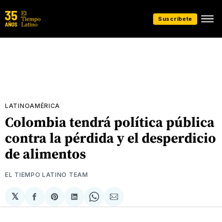
Suscríbete
LATINOAMÉRICA
Colombia tendrá política pública
contra la pérdida y el desperdicio
de alimentos
EL TIEMPO LATINO TEAM
𝕏
Compartir
Share
Compartir
Share
Compartir
en
on
en
on
via
Facebook
Pinterest
LinkedIn
WhatsApp
Email