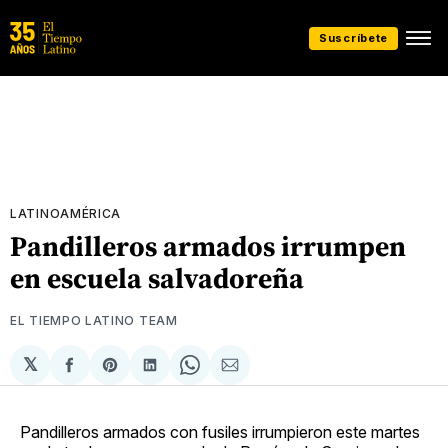
Suscríbete
LATINOAMÉRICA
Pandilleros armados irrumpen
en escuela salvadoreña
EL TIEMPO LATINO TEAM
𝕏
Compartir
Share
Compartir
Share
Compartir
en
on
en
on
via
Facebook
Pinterest
LinkedIn
WhatsApp
Email
Pandilleros armados con fusiles irrumpieron este martes