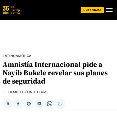
Suscríbete
LATINOAMÉRICA
Amnistía Internacional pide a
Nayib Bukele revelar sus planes
de seguridad
EL TIEMPO LATINO TEAM
𝕏
Compartir
Share
Compartir
Share
Compartir
en
on
en
on
via
Facebook
Pinterest
LinkedIn
WhatsApp
Email