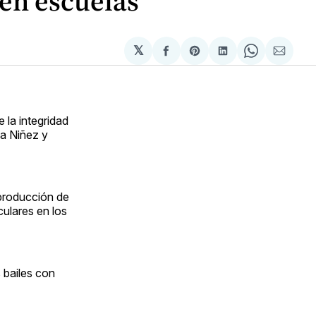
en escuelas
𝕏
Compartir
Share
Compartir
Share
Compa
en
on
en
on
via
Facebook
Pinterest
LinkedIn
WhatsApp
Email
 la integridad
la Niñez y
eproducción de
culares en los
 bailes con