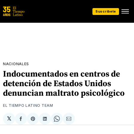
Suscríbete
NACIONALES
Indocumentados en centros de
detención de Estados Unidos
denuncian maltrato psicológico
EL TIEMPO LATINO TEAM
𝕏
Compartir
Share
Compartir
Share
Compartir
en
on
en
on
via
Facebook
Pinterest
LinkedIn
WhatsApp
Email