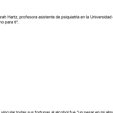
Sarah Hartz, profesora asistente de psiquiatría en la Universid
o para ti”.
r, vincular todas sus fortunas al alcohol fue “un pesar en mi a