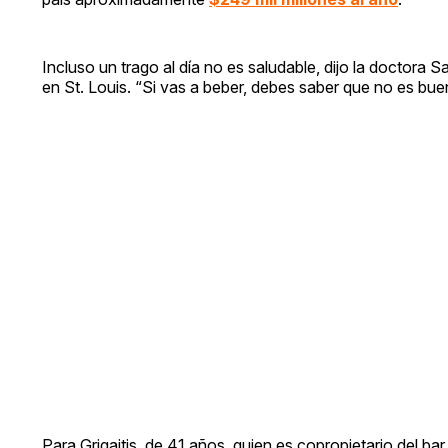
Incluso un trago al día no es saludable, dijo la doctora 
en St. Louis. “Si vas a beber, debes saber que no es buen
Para Grigaitis, de 41 años, quien es copropietario del ba