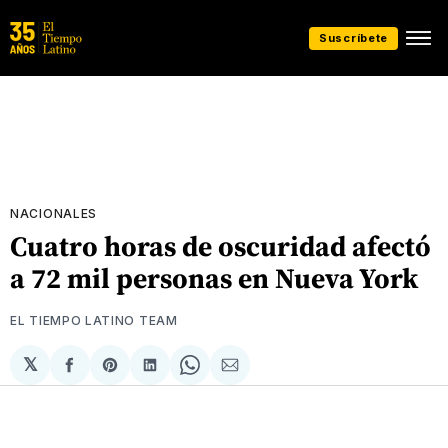
Suscríbete
NACIONALES
Cuatro horas de oscuridad afectó
a 72 mil personas en Nueva York
EL TIEMPO LATINO TEAM
𝕏
Compartir
Share
Compartir
Share
Compartir
en
on
en
on
via
Facebook
Pinterest
LinkedIn
WhatsApp
Email