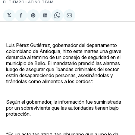
EL TIEMPO LATINO TEAM
𝕏
Compartir
Share
Compartir
Share
Compartir
en
on
en
on
via
Facebook
Pinterest
LinkedIn
WhatsApp
Email
Luis Pérez Gutiérrez, gobernador del departamento
colombiano de Antioquia, hizo este martes una grave
denuncia al término de un consejo de seguridad en el
municipio de Bello. El mandatario prendió las alarmas
luego de asegurar que “bandas criminales del sector
están desapareciendo personas, asesinándolas y
tirándolas como alimentos a los cerdos”.
Según el gobernador, la información fue suministrada
por un sobreviviente que las autoridades tienen bajo
protección.
“Es un acto tan atroz, tan inhumano que a uno le da