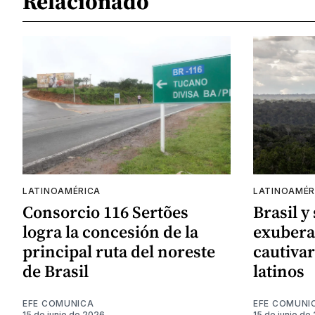
Relacionado
LATINOAMÉRICA
LATINOAMÉR
Consorcio 116 Sertões
Brasil y
logra la concesión de la
exubera
principal ruta del noreste
cautivar
de Brasil
latinos
EFE COMUNICA
EFE COMUNI
15 de junio de 2026
15 de junio de