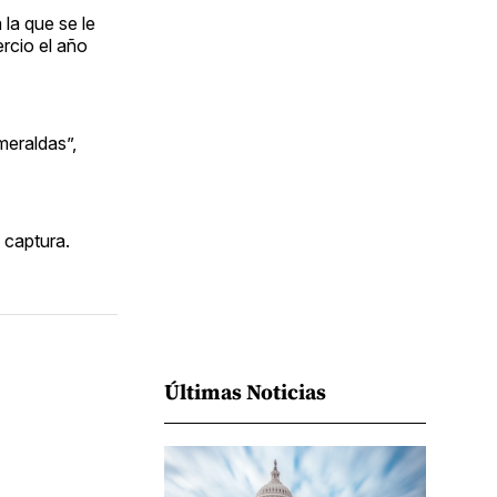
Facebook
Pinterest
LinkedIn
WhatsApp
Email
la que se le
ercio el año
meraldas”,
 captura.
Últimas Noticias