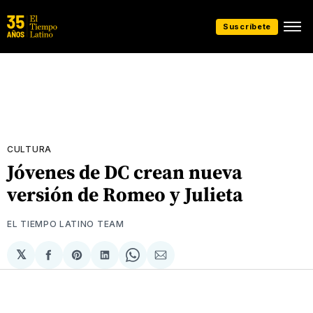
Suscríbete
CULTURA
Jóvenes de DC crean nueva
versión de Romeo y Julieta
EL TIEMPO LATINO TEAM
𝕏
Compartir
Share
Compartir
Share
Compartir
en
on
en
on
via
Facebook
Pinterest
LinkedIn
WhatsApp
Email