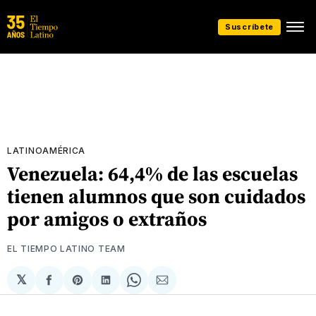
Suscríbete
LATINOAMÉRICA
Venezuela: 64,4% de las escuelas
tienen alumnos que son cuidados
por amigos o extraños
EL TIEMPO LATINO TEAM
𝕏
Compartir
Share
Compartir
Share
Compartir
en
on
en
on
via
Facebook
Pinterest
LinkedIn
WhatsApp
Email