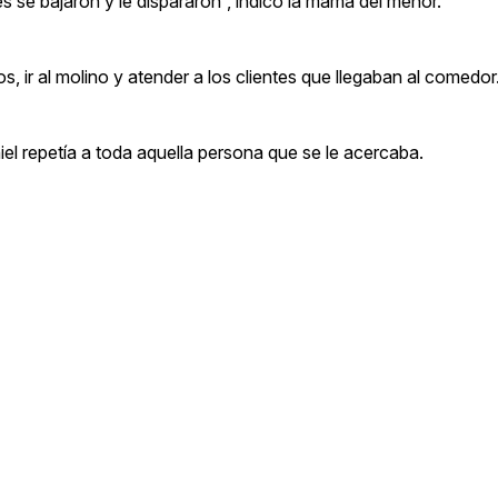
 se bajaron y le dispararon”, indicó la mamá del menor.
 ir al molino y atender a los clientes que llegaban al comedor
iel repetía a toda aquella persona que se le acercaba.