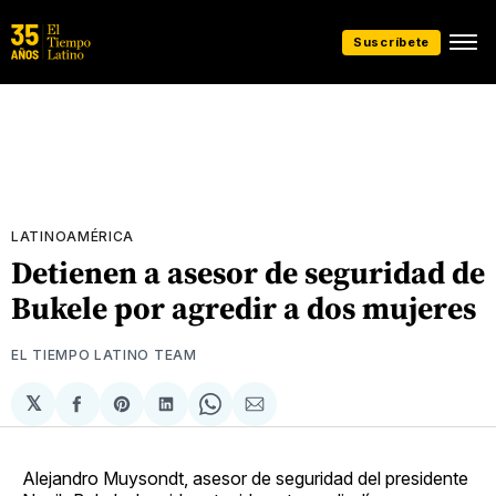
Suscríbete
LATINOAMÉRICA
Detienen a asesor de seguridad de
Bukele por agredir a dos mujeres
EL TIEMPO LATINO TEAM
𝕏
Compartir
Share
Compartir
Share
Compartir
en
on
en
on
via
Facebook
Pinterest
LinkedIn
WhatsApp
Email
Alejandro Muysondt, asesor de seguridad del presidente