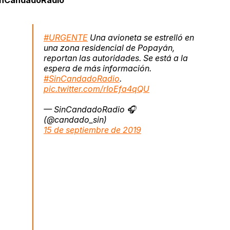
inCandadoRadio
#URGENTE
Una avioneta se estrelló en
una zona residencial de Popayán,
reportan las autoridades. Se está a la
espera de más información.
#SinCandadoRadio
.
pic.twitter.com/rIoEfa4qQU
— SinCandadoRadio 🎧
(@candado_sin)
15 de septiembre de 2019