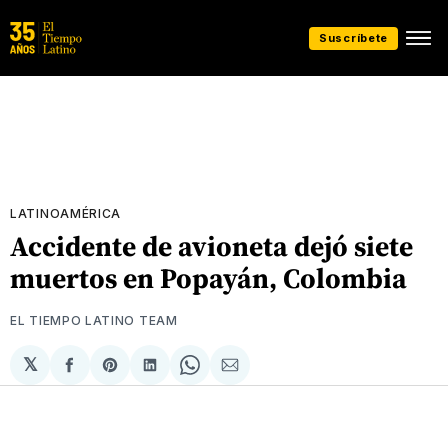
Suscríbete
LATINOAMÉRICA
Accidente de avioneta dejó siete
muertos en Popayán, Colombia
EL TIEMPO LATINO TEAM
𝕏
Compartir
Share
Compartir
Share
Compartir
en
on
en
on
via
Facebook
Pinterest
LinkedIn
WhatsApp
Email